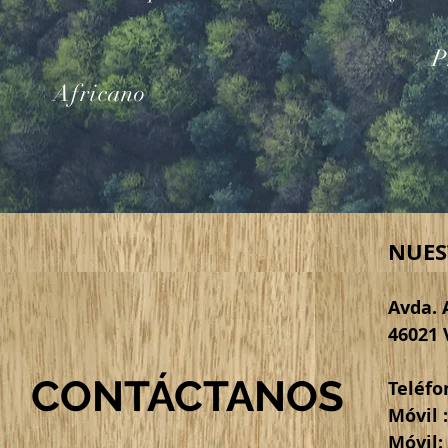
P
Africano
NUES
Avda. A
46021 
CONTÁCTANOS
Teléfon
Móvil 
Móvil: