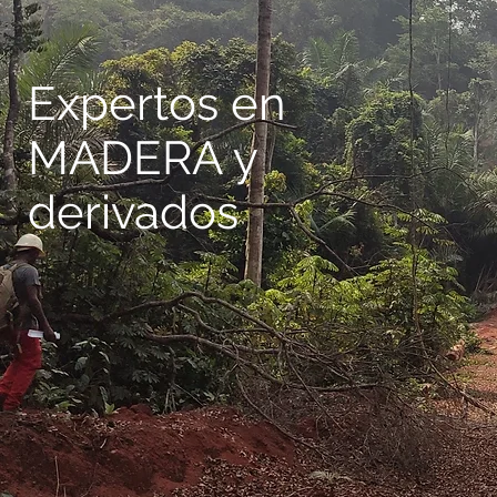
Expertos en
MADERA y
derivados